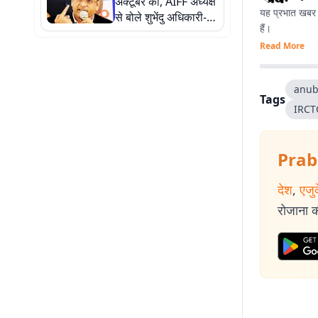
अक्टूबर को, AIFF अध्यक्ष
यह प्रभात खबर क
से बोले शुभेंदु अधिकारी-
हैं।
बंगाल सरकार करेगी
Read More
सहयोग
anub
Tags
IRCT
Prab
देश
,
एजु
रोजाना की