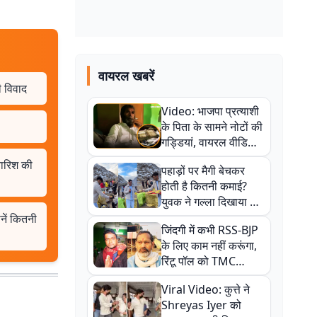
वायरल खबरें
ी विवाद
Video: भाजपा प्रत्याशी
के पिता के सामने नोटों की
गड्डियां, वायरल वीडियो
से राजनीति में उबाल,
 बारिश की
पहाड़ों पर मैगी बेचकर
अजित महतो बोले- TMC
होती है कितनी कमाई?
की गंदी चाल
युवक ने गल्ला दिखाया तो
नौकरी वालों के खड़े हो गए
नें कितनी
जिंदगी में कभी RSS-BJP
कान
के लिए काम नहीं करूंगा,
रिंटू पॉल को TMC
ऑफिस में ले जाकर पीटा,
Viral Video: कुत्ते ने
Video वायरल
Shreyas Iyer को