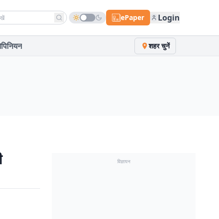
h news
Login
ePaper
पिनियन
शहर चुनें
ी
विज्ञापन