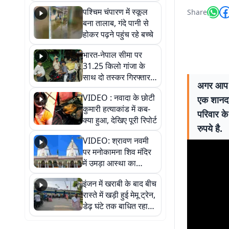
गिरफ्तार
पश्चिम चंपारण में स्कूल
Share
बना तालाब, गंदे पानी से
होकर पढ़ने पहुंच रहे बच्चे
भारत-नेपाल सीमा पर
31.25 किलो गांजा के
साथ दो तस्कर गिरफ्तार,
अगर आप भी
नेपाली नंबर की बाइक
VIDEO : नवादा के छोटी
एक शानदा
जब्त
कुमारी हत्याकांड में कब-
परिवार क
क्या हुआ, देखिए पूरी रिपोर्ट
रुपये है.
VIDEO: श्रावण नवमी
पर मनोकामना शिव मंदिर
में उमड़ा आस्था का
सैलाब, हर-हर महादेव के
इंजन में खराबी के बाद बीच
जयघोष से गूंजा परिसर
रास्ते में खड़ी हुई मेमू ट्रेन,
डेढ़ घंटे तक बाधित रहा
आवागमन