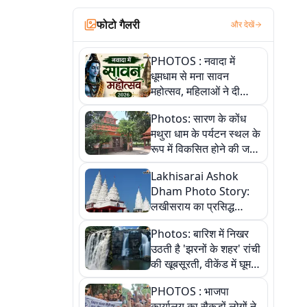
फोटो गैलरी
और देखें
PHOTOS : नवादा में
धूमधाम से मना सावन
महोत्सव, महिलाओं ने दी
सांस्कृतिक प्रस्तुतियां
Photos: सारण के कोंध
मथुरा धाम के पर्यटन स्थल के
रूप में विकसित होने की जगी
आस, 9 तस्वीरों में देखें पूरी
Lakhisarai Ashok
कहानी
Dham Photo Story:
लखीसराय का प्रसिद्ध
अशोक धाम—आस्था,
Photos: बारिश में निखर
श्रृंगार, अनुष्ठान और
उठती है 'झरनों के शहर' रांची
अलौकिक संध्या आरती के
की खूबसूरती, वीकेंड में घूम
विहंगम दृश्य
आएं ये 5 वादियां
PHOTOS : भाजपा
कार्यालय का सैकड़ों लोगों ने