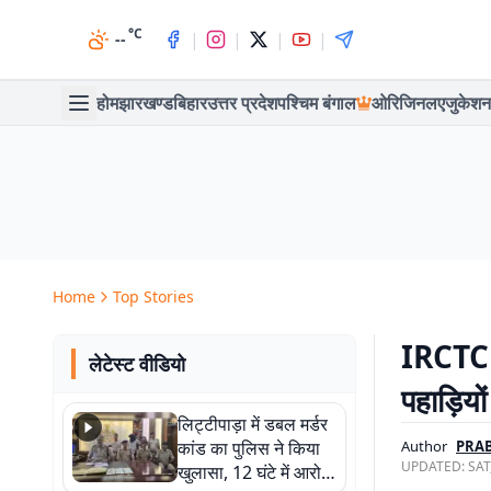
°C
|
|
|
|
--
होम
झारखण्ड
बिहार
उत्तर प्रदेश
पश्चिम बंगाल
ओरिजिनल
एजुकेशन
Home
Top Stories
IRCTC के
लेटेस्ट वीडियो
पहाड़िय
लिट्टीपाड़ा में डबल मर्डर
कांड का पुलिस ने किया
Author
PRAB
UPDATED:
SAT
खुलासा, 12 घंटे में आरोपी