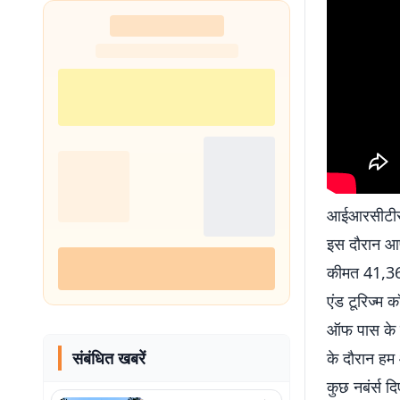
आईआरसीटीसी ल
इस दौरान आप
कीमत 41,360
एंड टूरिज्म 
ऑफ पास के रू
संबंधित खबरें
के दौरान हम 
कुछ नबंर्स द