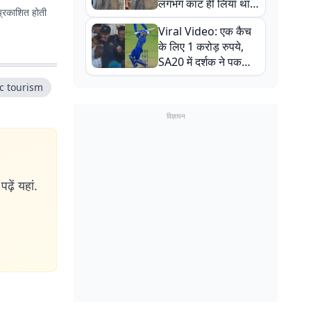
लगभग काट ही लिया था,
प्रकाशित होती
न्यूजीलैंड सीरीज से पहले
Viral Video: एक कैच
बाल-बाल बचे
के लिए 1 करोड़ रुपये,
SA20 में दर्शक ने पकड़ा
एक हाथ से गजब का कैच
tc tourism
विज्ञापन
ढ़ें यहां.