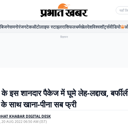
Searc
बिजनेस
मनोरंजन
टेक
ऑटो
लाइफ स्टाइल
राशिफल
धर्म
खेल
देश
विश्व
शॉर्ट्स
वीडियो
ओ
विज्ञापन
 इस शानदार पैकेज में घूमे लेह-लद्दाख, बर्फील
ों के साथ खाना-पीना सब फ्री
HAT KHABAR DIGITAL DESK
, 20 AUG 2022 06:50 AM (IST)