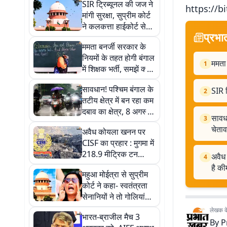
SIR ट्रिब्यूनल की जज ने
https://bi
मांगी सुरक्षा, सुप्रीम कोर्ट
ने कलकत्ता हाईकोर्ट से
प्रभा
कही ये बात
ममता बनर्जी सरकार के
नियमों के तहत होगी बंगाल
ममता 
1
में शिक्षक भर्ती, समझें क्या
है एसएससी विवाद
सावधान! पश्चिम बंगाल के
SIR ट
2
तटीय क्षेत्र में बन रहा कम
दबाव का क्षेत्र, 8 अगस्त
सावधा
3
से भारी बारिश की चेतावनी
चेता
अवैध कोयला खनन पर
CISF का प्रहार : मुगमा में
218.9 मीट्रिक टन
अवैध
4
कोयला जब्त, जानें कितनी
है क
महुआ मोईत्रा से सुप्रीम
है कीमत
कोर्ट ने कहा- स्वतंत्रता
सेनानियों ने तो गोलियां
खायीं थीं, आपको अंडे से
लेखक के 
भारत-ब्राजील मैच 3
डर क्यों?
By
P