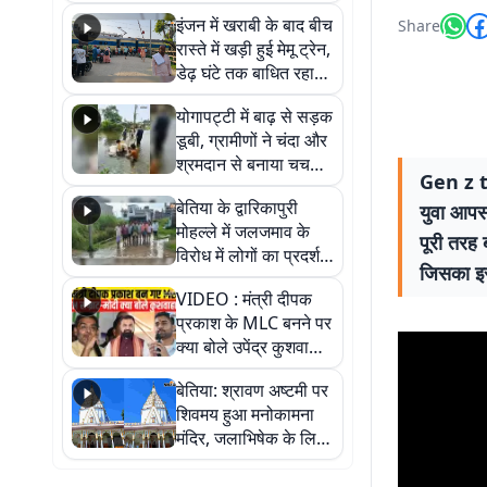
सैलाब, हर-हर महादेव के
इंजन में खराबी के बाद बीच
Share
जयघोष से गूंजा परिसर
रास्ते में खड़ी हुई मेमू ट्रेन,
डेढ़ घंटे तक बाधित रहा
आवागमन
योगापट्टी में बाढ़ से सड़क
डूबी, ग्रामीणों ने चंदा और
श्रमदान से बनाया चचरी
Gen z ta
पुल
बेतिया के द्वारिकापुरी
युवा आपस 
मोहल्ले में जलजमाव के
पूरी तरह 
विरोध में लोगों का प्रदर्शन,
जिसका इस्
स्थायी समाधान की मांग
VIDEO : मंत्री दीपक
प्रकाश के MLC बनने पर
क्या बोले उपेंद्र कुशवाहा,
सुनिए
बेतिया: श्रावण अष्टमी पर
शिवमय हुआ मनोकामना
मंदिर, जलाभिषेक के लिए
लगी लंबी कतारें