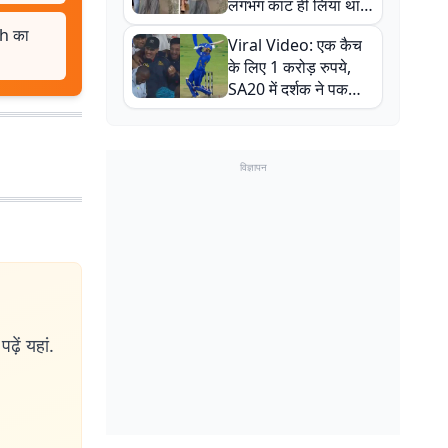
लगभग काट ही लिया था,
न्यूजीलैंड सीरीज से पहले
h का
Viral Video: एक कैच
बाल-बाल बचे
के लिए 1 करोड़ रुपये,
SA20 में दर्शक ने पकड़ा
एक हाथ से गजब का कैच
विज्ञापन
ढ़ें यहां.