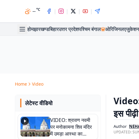
°C
|
|
|
|
--
होम
झारखण्ड
बिहार
उत्तर प्रदेश
पश्चिम बंगाल
ओरिजिनल
एजुकेशन
Home
Video
Video: 
लेटेस्ट वीडियो
इस पीढ़
VIDEO: श्रावण नवमी
पर मनोकामना शिव मंदिर
Author
NEH
UPDATED:
SUN
में उमड़ा आस्था का