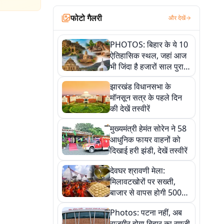
फोटो गैलरी
और देखें
PHOTOS: बिहार के ये 10
ऐतिहासिक स्थल, जहां आज
भी जिंदा है हजारों साल पुराना
इतिहास, एक बार जरूर घूमिए
झारखंड विधानसभा के
मॉनसून सत्र के पहले दिन
की देखें तस्वीरें
मुख्यमंत्री हेमंत सोरेन ने 58
आधुनिक फायर वाहनों को
दिखाई हरी झंडी, देखें तस्वीरें
देवघर श्रावणी मेला:
मिलावटखोरों पर सख्ती,
बाजार से वापस होगी 500
किलो संदिग्ध खाद्य सामग्री,
Photos: पटना नहीं, अब
देखें तस्वीरें
राजगीर होगा बिहार का रणजी