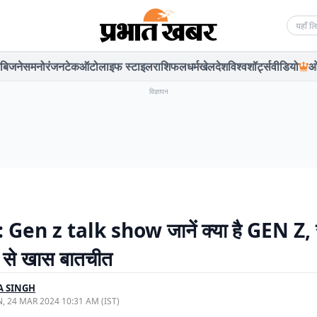
Searc
बिजनेस
मनोरंजन
टेक
ऑटो
लाइफ स्टाइल
राशिफल
धर्म
खेल
देश
विश्व
शॉर्ट्स
वीडियो
ओ
विज्ञापन
Gen z talk show जानें क्या है GEN Z, र
ी से खास बातचीत
A SINGH
, 24 MAR 2024 10:31 AM (IST)