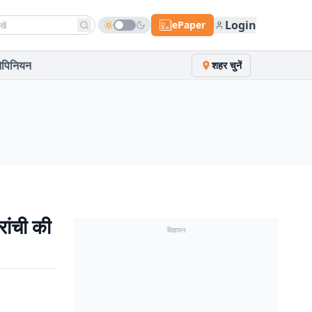
h news
Login
ePaper
पिनियन
शहर चुनें
ांची की
विज्ञापन