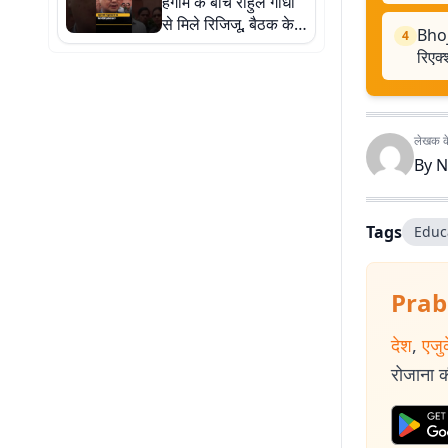
हंगामे के बीच राहुल गांधी
से मिले रिजिजू, बैठक के
Bho
4
बाद क्या बोले?
रिएक
लेखक के 
By
N
Tags
Educ
Prab
देश
,
एजु
रोजाना की