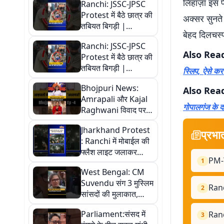
लिहाज़ा इस प
Ranchi: JSSC-JPSC
Protest में बैठे छात्र की
अक्सर सुनते
तबियत बिगड़ी |
बेहद दिलचस्
Jharkhand
Ranchi: JSSC-JPSC
Also Rea
Protest में बैठे छात्र की
तबियत बिगड़ी |
स्लिप, ऐसे कर
Jharkhand
Bhojpuri News:
Also Rea
Amrapali और Kajal
गोपालगंज के द
Raghwani विवाद पर
Pawan Singh का
Jharkhand Protest
रिएक्शन | Bhojpuri
प्रभा
: Ranchi में मोबाईल की
Bawaal
फ्लैश लाइट जलाकर
PM-Y
1
छात्रों ने निकाला मार्च
West Bengal: CM
Suvendu संग 3 मुस्लिम
Ranc
2
सांसदों की मुलाकात,
बंगाल की सियासत में
Parliament:संसद में
Ranc
हलचल...
3