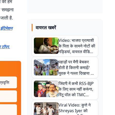
त को हम
से समझना
जाती है.
वायरल खबरें
इंटिमेशन
Video: भाजपा प्रत्याशी
के पिता के सामने नोटों की
ा टॉपर,
गड्डियां, वायरल वीडियो
से राजनीति में उबाल,
पहाड़ों पर मैगी बेचकर
अजित महतो बोले- TMC
होती है कितनी कमाई?
की गंदी चाल
युवक ने गल्ला दिखाया तो
नौकरी वालों के खड़े हो गए
वृत्ति
जिंदगी में कभी RSS-BJP
कान
के लिए काम नहीं करूंगा,
रिंटू पॉल को TMC
ऑफिस में ले जाकर पीटा,
Viral Video: कुत्ते ने
Video वायरल
Shreyas Iyer को