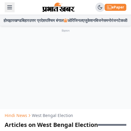
ePaper
होम
झारखण्ड
बिहार
उत्तर प्रदेश
पश्चिम बंगाल
ओरिजिनल
एजुकेशन
बिजनेस
मनोरंजन
टेक
ऑटो
विज्ञापन
Hindi News
West Bengal Election
Articles on West Bengal Election