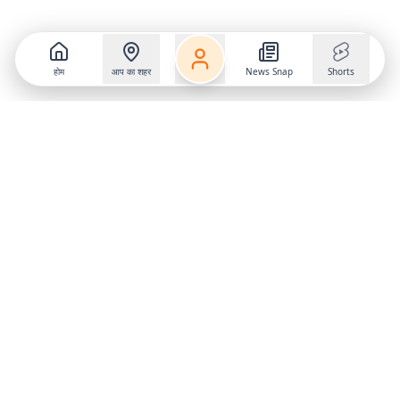
होम
आप का शहर
News Snap
Shorts
Follow us on
X
Download Mobile App
State
›
Jharkhand
›
Hindi News
Gumla News