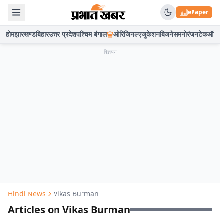
ePaper
होम
झारखण्ड
बिहार
उत्तर प्रदेश
पश्चिम बंगाल
ओरिजिनल
एजुकेशन
बिजनेस
मनोरंजन
टेक
ऑटो
विज्ञापन
Hindi News
Vikas Burman
Articles on Vikas Burman