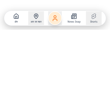
होम
आप का शहर
News Snap
Shorts
Follow us on
X
Download Mobile App
State
›
Jharkhand
›
Hindi News
Gumla News