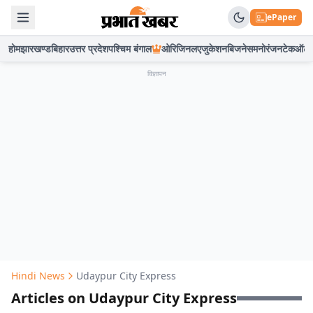
ePaper
होम
झारखण्ड
बिहार
उत्तर प्रदेश
पश्चिम बंगाल
ओरिजिनल
एजुकेशन
बिजनेस
मनोरंजन
टेक
ऑटो
विज्ञापन
Hindi News
Udaypur City Express
Articles on Udaypur City Express