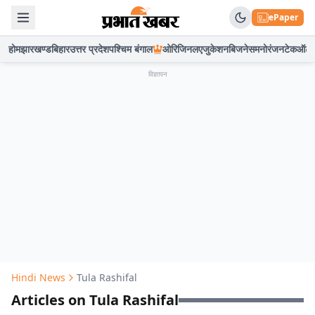
ePaper
होम
झारखण्ड
बिहार
उत्तर प्रदेश
पश्चिम बंगाल
ओरिजिनल
एजुकेशन
बिजनेस
मनोरंजन
टेक
ऑटो
विज्ञापन
Hindi News
Tula Rashifal
Articles on Tula Rashifal