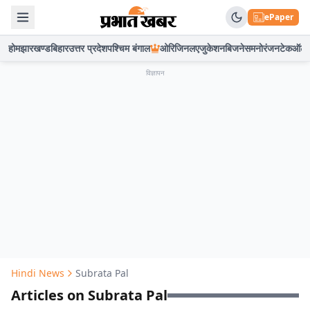
ePaper
होम
झारखण्ड
बिहार
उत्तर प्रदेश
पश्चिम बंगाल
ओरिजिनल
एजुकेशन
बिजनेस
मनोरंजन
टेक
ऑटो
विज्ञापन
Hindi News
Subrata Pal
Articles on Subrata Pal