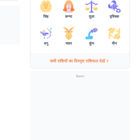
सिंह
कन्या
तुला
वृश्चिक
धनु
मकर
कुंभ
मीन
सभी राशियों का विस्तृत राशिफल देखें
विज्ञापन