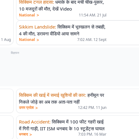
सिक्किम टनल हादसा
:
धमाके के बाद मची चीख-पुकार,
10 मजदूरों की मौत, देखें Video
>
National
11:54 AM. 21 Jul
Sikkim Landslide
:
सिक्किम में भूस्खलन से तबाही,
4 की मौत, डरावना वीडियो आया सामने
>
National
7:02 AM. 12 Sept
 1 Aug
विज्ञापन
सिक्किम की खाई में समाई खुशियों की कार
:
हनीमून पर
निकले जोड़े का अब तक अता-पता नहीं
>
उत्तर प्रदेश
12:42 PM. 11 Jun
Road Accident
:
सिक्किम में 100 फीट गहरी खाई
में गिरी गाड़ी, IIT ISM धनबाद के 10 स्टूडेंट्स घायल
>
धनबाद
7:03 PM. 16 Mar