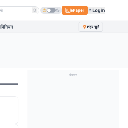
h news
Login
ePaper
पिनियन
शहर चुनें
विज्ञापन