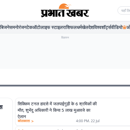
Searc
बिजनेस
मनोरंजन
टेक
ऑटो
लाइफ स्टाइल
राशिफल
धर्म
खेल
देश
विश्व
शॉर्ट्स
वीडियो
ओ
विज्ञापन
सिक्किम टनल हादसे में जलपाईगुड़ी के 6 श्रमिकों की
ास
मौत, शुभेंदु अधिकारी ने किया 5 लाख मुआवजे का
ऐलान
>
कोलकाता
4:00 PM. 22 Jul