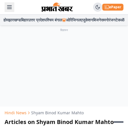
ePaper
होम
झारखण्ड
बिहार
उत्तर प्रदेश
पश्चिम बंगाल
ओरिजिनल
एजुकेशन
बिजनेस
मनोरंजन
टेक
ऑटो
विज्ञापन
Hindi News
Shyam Binod Kumar Mahto
Articles on Shyam Binod Kumar Mahto