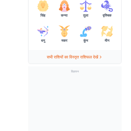
सिंह
कन्या
तुला
वृश्चिक
धनु
मकर
कुंभ
मीन
सभी राशियों का विस्तृत राशिफल देखें
विज्ञापन