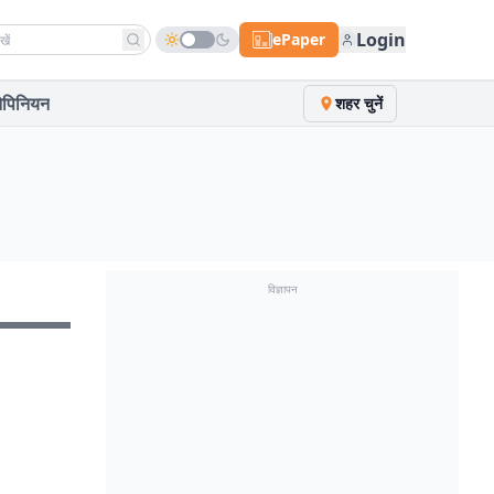
h news
Login
ePaper
पिनियन
शहर चुनें
विज्ञापन