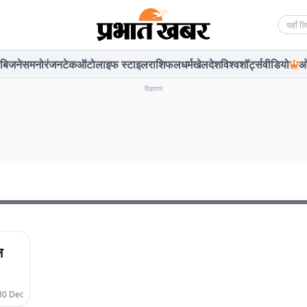
Searc
बिजनेस
मनोरंजन
टेक
ऑटो
लाइफ स्टाइल
राशिफल
धर्म
खेल
देश
विश्व
शॉर्ट्स
वीडियो
ओ
विज्ञापन
न
30 Dec