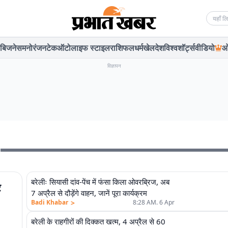
Searc
बिजनेस
मनोरंजन
टेक
ऑटो
लाइफ स्टाइल
राशिफल
धर्म
खेल
देश
विश्व
शॉर्ट्स
वीडियो
ओ
विज्ञापन
l
बरेलीः सियासी दांव-पेंच में फंसा किला ओवरब्रिज, अब
र
7 अप्रैल से दौड़ेंगे वाहन, जानें पूरा कार्यक्रम
>
Badi Khabar
8:28 AM. 6 Apr
बरेली के राहगीरों की दिक्कत खत्म, 4 अप्रैल से 60