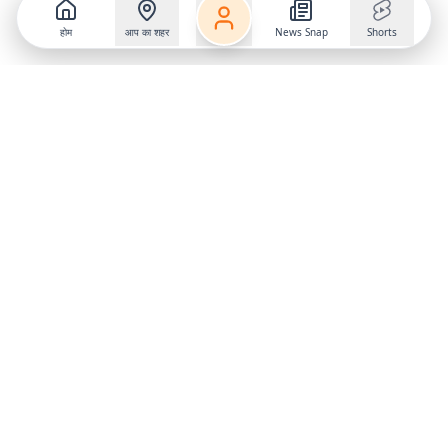
होम
आप का शहर
News Snap
Shorts
Follow us on
X
Download Mobile App
State
›
Jharkhand
›
Hindi News
Gumla News
Bihar News
Dumka News
Delhi News
Ranchi News