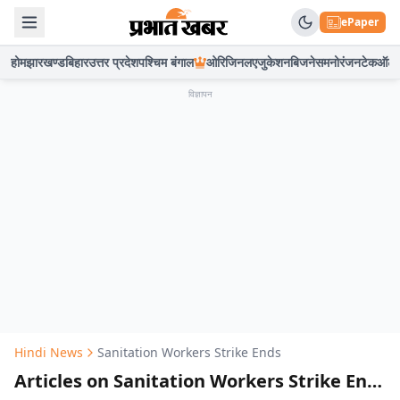
ePaper
होम
झारखण्ड
बिहार
उत्तर प्रदेश
पश्चिम बंगाल
ओरिजिनल
एजुकेशन
बिजनेस
मनोरंजन
टेक
ऑटो
विज्ञापन
Hindi News
Sanitation Workers Strike Ends
Articles on Sanitation Workers Strike Ends