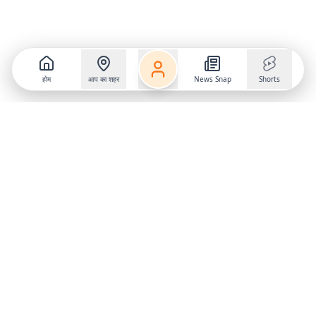
होम
आप का शहर
News Snap
Shorts
Follow us on
X
Download Mobile App
State
›
Jharkhand
›