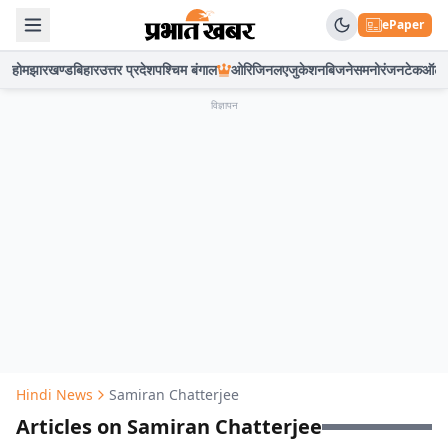
ePaper
होम
झारखण्ड
बिहार
उत्तर प्रदेश
पश्चिम बंगाल
ओरिजिनल
एजुकेशन
बिजनेस
मनोरंजन
टेक
ऑटो
विज्ञापन
Hindi News
Samiran Chatterjee
Articles on Samiran Chatterjee