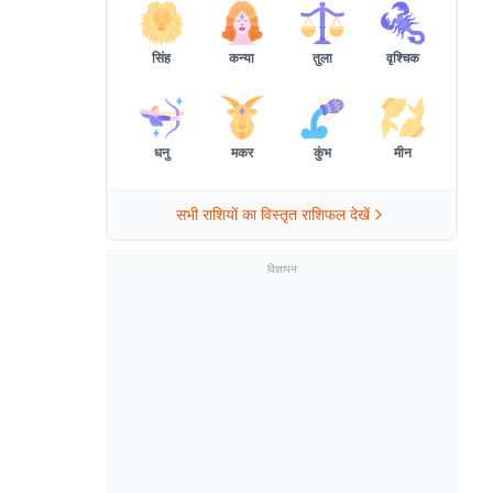
सिंह
कन्या
तुला
वृश्चिक
धनु
मकर
कुंभ
मीन
सभी राशियों का विस्तृत राशिफल देखें
विज्ञापन