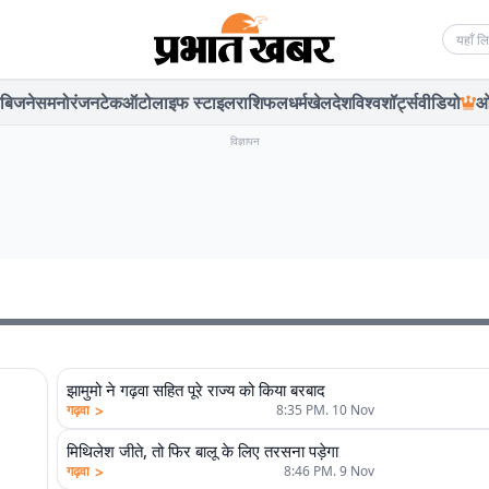
Searc
बिजनेस
मनोरंजन
टेक
ऑटो
लाइफ स्टाइल
राशिफल
धर्म
खेल
देश
विश्व
शॉर्ट्स
वीडियो
ओ
विज्ञापन
झामुमो ने गढ़वा सहित पूरे राज्य को किया बरबाद
>
गढ़वा
8:35 PM. 10 Nov
मिथिलेश जीते, तो फिर बालू के लिए तरसना पड़ेगा
>
गढ़वा
8:46 PM. 9 Nov