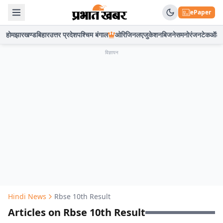
ePaper
होम
झारखण्ड
बिहार
उत्तर प्रदेश
पश्चिम बंगाल
ओरिजिनल
एजुकेशन
बिजनेस
मनोरंजन
टेक
ऑटो
विज्ञापन
Hindi News
Rbse 10th Result
Articles on Rbse 10th Result