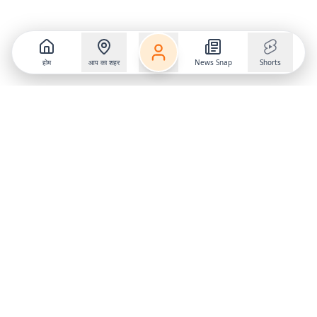
होम
आप का शहर
News Snap
Shorts
Follow us on
X
Download Mobile App
State
›
Jharkhand
›
Hindi News
Gumla News