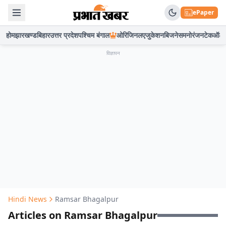
ePaper
होम
झारखण्ड
बिहार
उत्तर प्रदेश
पश्चिम बंगाल
ओरिजिनल
एजुकेशन
बिजनेस
मनोरंजन
टेक
ऑटो
विज्ञापन
Hindi News
Ramsar Bhagalpur
Articles on Ramsar Bhagalpur