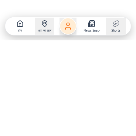
होम
आप का शहर
News Snap
Shorts
Follow us on
X
Download Mobile App
State
›
Jharkhand
›