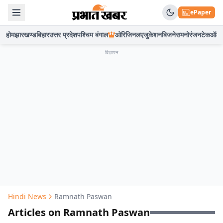
ePaper
होम
झारखण्ड
बिहार
उत्तर प्रदेश
पश्चिम बंगाल
ओरिजिनल
एजुकेशन
बिजनेस
मनोरंजन
टेक
ऑटो
विज्ञापन
Hindi News
Ramnath Paswan
Articles on Ramnath Paswan