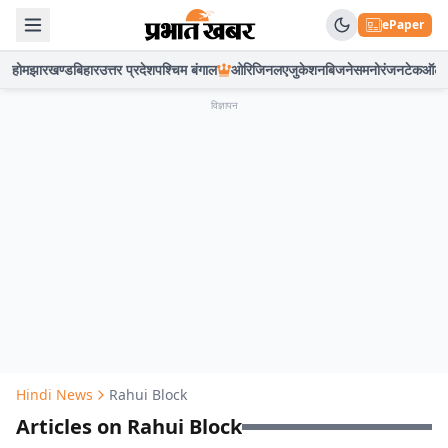
ePaper
होम
झारखण्ड
बिहार
उत्तर प्रदेश
पश्चिम बंगाल
ओरिजिनल
एजुकेशन
बिजनेस
मनोरंजन
टेक
ऑटो
विज्ञापन
Hindi News
Rahui Block
Articles on Rahui Block