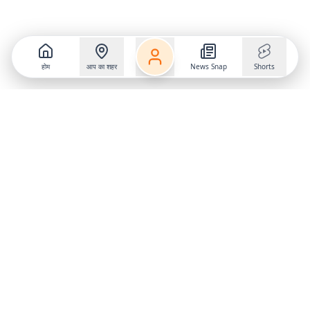
होम
आप का शहर
News Snap
Shorts
Follow us on
X
Download Mobile App
State
›
Jharkhand
›