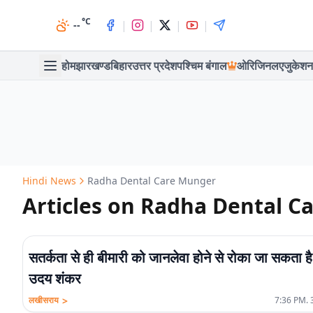
°C
|
|
|
|
--
होम
झारखण्ड
बिहार
उत्तर प्रदेश
पश्चिम बंगाल
ओरिजिनल
एजुकेशन
Hindi News
Radha Dental Care Munger
Articles on Radha Dental C
सतर्कता से ही बीमारी को जानलेवा होने से रोका जा सकता है
उदय शंकर
>
लखीसराय
7:36 PM. 