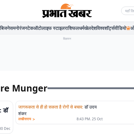
Searc
बिजनेस
मनोरंजन
टेक
ऑटो
लाइफ स्टाइल
राशिफल
धर्म
खेल
देश
विश्व
शॉर्ट्स
वीडियो
ओ
विज्ञापन
are Munger
जागरूकता से ही हो सकता है रोगों से बचाव
:
डॉ उदय
: डॉ
शंकर
>
लखीसराय
8:43 PM. 25 Oct
30 Dec