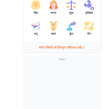
सिंह
कन्या
तुला
वृश्चिक
धनु
मकर
कुंभ
मीन
सभी राशियों का विस्तृत राशिफल देखें
विज्ञापन