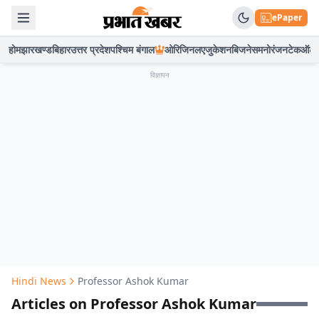
ePaper
होम
झारखण्ड
बिहार
उत्तर प्रदेश
पश्चिम बंगाल
ओरिजिनल
एजुकेशन
बिजनेस
मनोरंजन
टेक
ऑटो
विज्ञापन
Hindi News
Professor Ashok Kumar
Articles on Professor Ashok Kumar