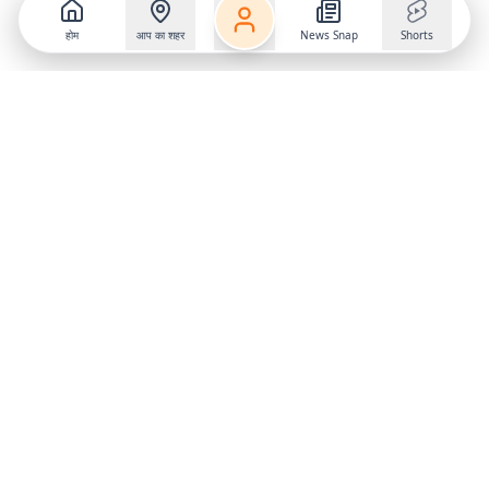
होम
आप का शहर
News Snap
Shorts
Follow us on
X
Download Mobile App
State
›
Jharkhand
›
Hindi News
Gumla News
Bihar News
Dumka News
Delhi News
Ranchi News