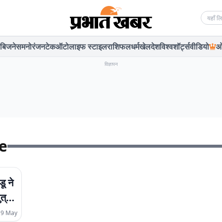
Searc
बिजनेस
मनोरंजन
टेक
ऑटो
लाइफ स्टाइल
राशिफल
धर्म
खेल
देश
विश्व
शॉर्ट्स
वीडियो
ओ
विज्ञापन
se
ू ने
त्र
19 May