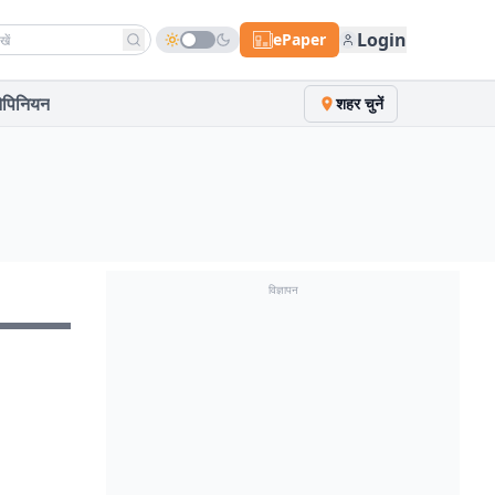
h news
Login
ePaper
पिनियन
शहर चुनें
विज्ञापन