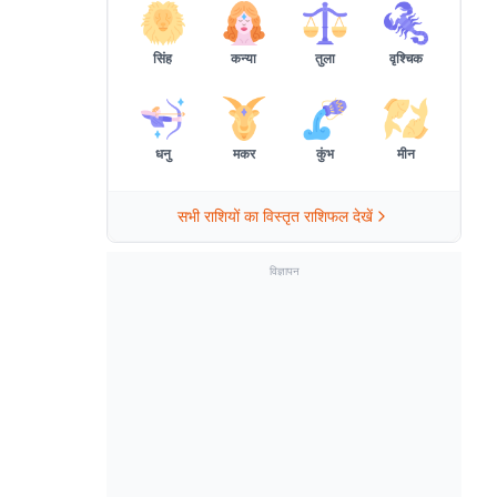
सिंह
कन्या
तुला
वृश्चिक
धनु
मकर
कुंभ
मीन
सभी राशियों का विस्तृत राशिफल देखें
विज्ञापन