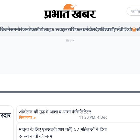
Searc
बिजनेस
मनोरंजन
टेक
ऑटो
लाइफ स्टाइल
राशिफल
धर्म
खेल
देश
विश्व
शॉर्ट्स
वीडियो
ओ
विज्ञापन
आंदोलन की मूड में आशा व आशा फैसिलिटेटर
ोरदार
>
किशनगंज
11:30 PM. 4 Dec
मातृत्व के लिए एचआइवी शाप नहीं, 57 महिलाओं ने दिया
स्वस्थ बच्चों को जन्म