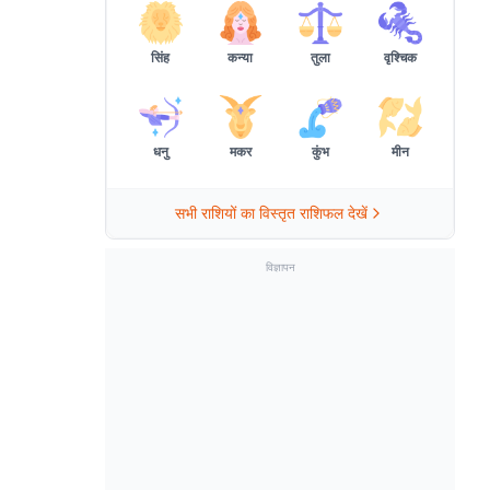
सिंह
कन्या
तुला
वृश्चिक
धनु
मकर
कुंभ
मीन
सभी राशियों का विस्तृत राशिफल देखें
विज्ञापन