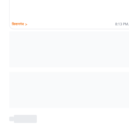
>
किशनगंज
8:13 PM.