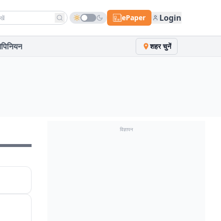
h news
Login
ePaper
पिनियन
शहर चुनें
विज्ञापन