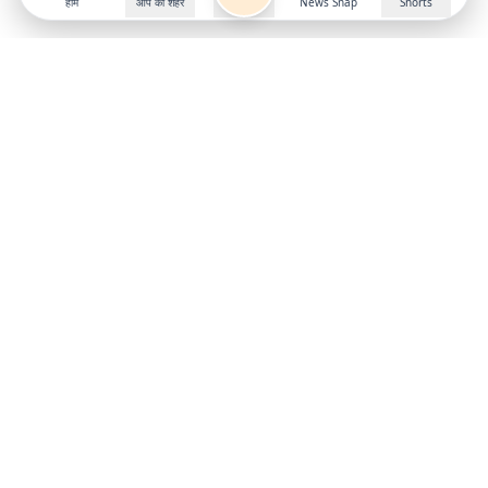
होम
आप का शहर
News Snap
Shorts
Follow us on
X
Download Mobile App
State
›
Jharkhand
›
Hindi News
Gumla News
Bihar News
Dumka News
Delhi News
Ranchi News
Odisha News
Bokaro News