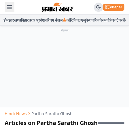
ePaper
होम
झारखण्ड
बिहार
उत्तर प्रदेश
पश्चिम बंगाल
ओरिजिनल
एजुकेशन
बिजनेस
मनोरंजन
टेक
ऑटो
विज्ञापन
Hindi News
Partha Sarathi Ghosh
Articles on Partha Sarathi Ghosh