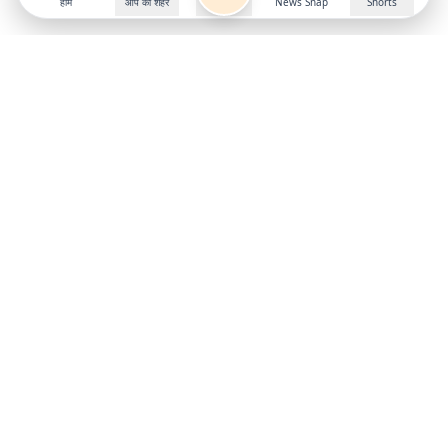
होम
आप का शहर
News Snap
Shorts
Follow us on
X
Download Mobile App
State
›
Jharkhand
›
Hindi News
Gumla News
Bihar News
Dumka News
Delhi News
Ranchi News
Odisha News
Bokaro News