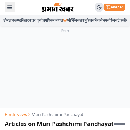
ePaper
होम
झारखण्ड
बिहार
उत्तर प्रदेश
पश्चिम बंगाल
ओरिजिनल
एजुकेशन
बिजनेस
मनोरंजन
टेक
ऑटो
विज्ञापन
Hindi News
Muri Pashchimi Panchayat
Articles on Muri Pashchimi Panchayat