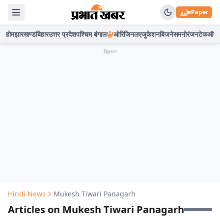
ePaper
होम
झारखण्ड
बिहार
उत्तर प्रदेश
पश्चिम बंगाल
ओरिजिनल
एजुकेशन
बिजनेस
मनोरंजन
टेक
ऑटो
विज्ञापन
Hindi News
Mukesh Tiwari Panagarh
Articles on Mukesh Tiwari Panagarh