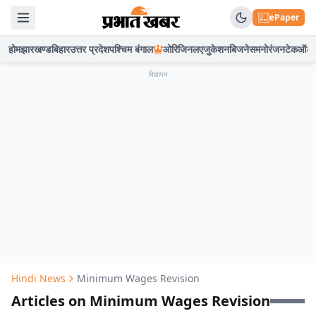
ePaper
होम
झारखण्ड
बिहार
उत्तर प्रदेश
पश्चिम बंगाल
ओरिजिनल
एजुकेशन
बिजनेस
मनोरंजन
टेक
ऑटो
विज्ञापन
Hindi News
Minimum Wages Revision
Articles on Minimum Wages Revision