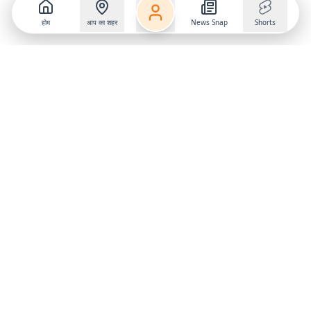
होम
आप का शहर
News Snap
Shorts
Follow us on
X
Download Mobile App
State
›
Jharkhand
›
Hindi News
Gumla News
Bihar News
Dumka News
Delhi News
Ranchi News