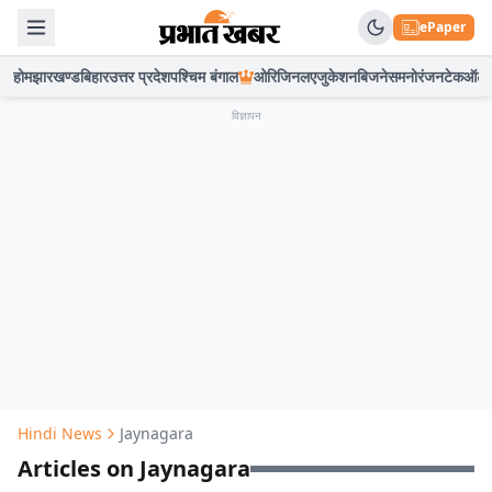
ePaper
होम
झारखण्ड
बिहार
उत्तर प्रदेश
पश्चिम बंगाल
ओरिजिनल
एजुकेशन
बिजनेस
मनोरंजन
टेक
ऑटो
विज्ञापन
Hindi News
Jaynagara
Articles on Jaynagara