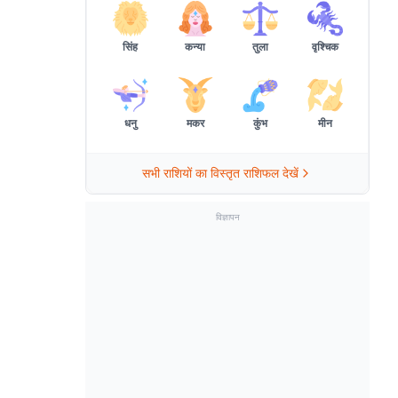
सिंह
कन्या
तुला
वृश्चिक
धनु
मकर
कुंभ
मीन
सभी राशियों का विस्तृत राशिफल देखें
विज्ञापन