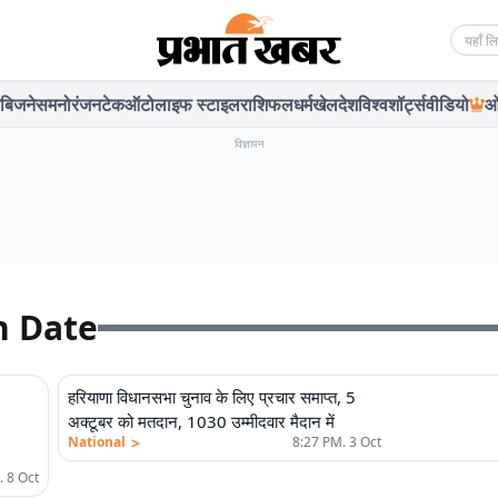
Searc
बिजनेस
मनोरंजन
टेक
ऑटो
लाइफ स्टाइल
राशिफल
धर्म
खेल
देश
विश्व
शॉर्ट्स
वीडियो
ओ
विज्ञापन
n Date
हरियाणा विधानसभा चुनाव के लिए प्रचार समाप्त, 5
अक्टूबर को मतदान, 1030 उम्मीदवार मैदान में
>
National
8:27 PM. 3 Oct
. 8 Oct