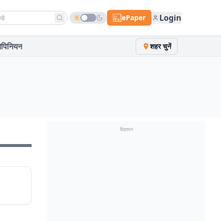
h news
Login
ePaper
पिनियन
शहर चुनें
विज्ञापन