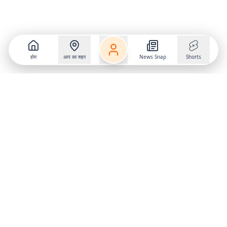
होम
आप का शहर
News Snap
Shorts
Follow us on
X
Download Mobile App
State
›
Jharkhand
›