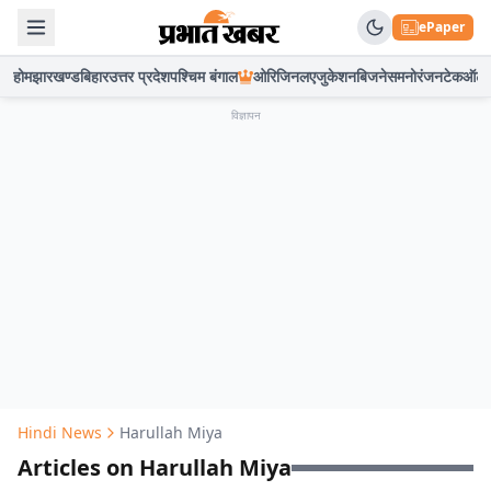
ePaper
होम
झारखण्ड
बिहार
उत्तर प्रदेश
पश्चिम बंगाल
ओरिजिनल
एजुकेशन
बिजनेस
मनोरंजन
टेक
ऑटो
विज्ञापन
Hindi News
Harullah Miya
Articles on Harullah Miya