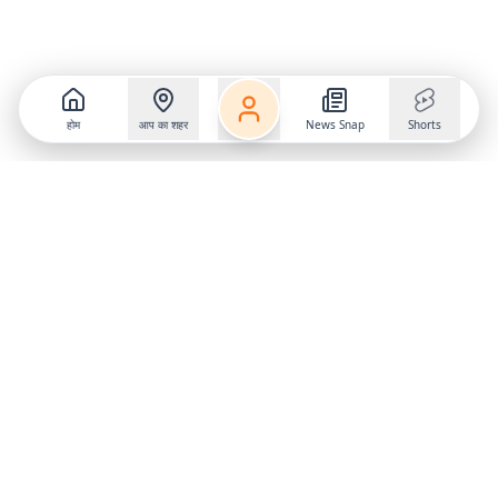
होम
आप का शहर
News Snap
Shorts
Follow us on
X
Download Mobile App
State
›
Jharkhand
›