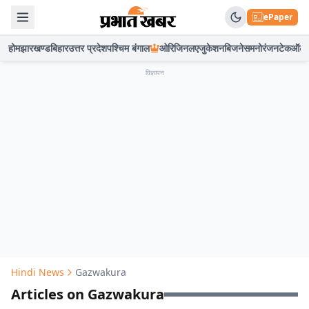
ePaper
होम
झारखण्ड
बिहार
उत्तर प्रदेश
पश्चिम बंगाल
ओरिजिनल
एजुकेशन
बिजनेस
मनोरंजन
टेक
ऑटो
विज्ञापन
Hindi News
Gazwakura
Articles on Gazwakura