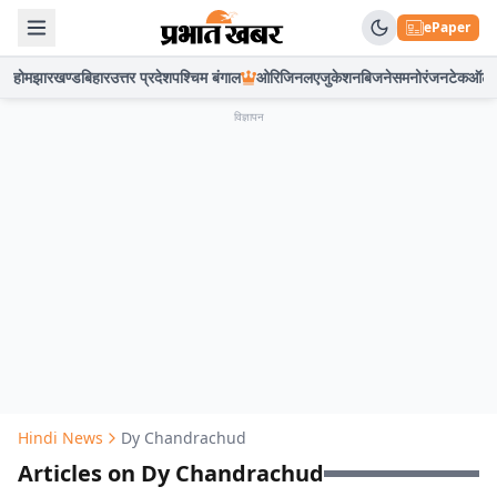
ePaper
होम
झारखण्ड
बिहार
उत्तर प्रदेश
पश्चिम बंगाल
ओरिजिनल
एजुकेशन
बिजनेस
मनोरंजन
टेक
ऑटो
विज्ञापन
Hindi News
Dy Chandrachud
Articles on Dy Chandrachud