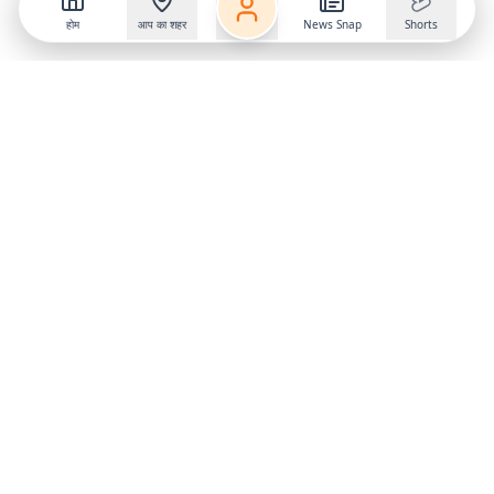
होम
आप का शहर
News Snap
Shorts
Follow us on
X
Download Mobile App
State
›
Jharkhand
›
Hindi News
Gumla News
Bihar News
Dumka News
Delhi News
Ranchi News
Odisha News
Bokaro News