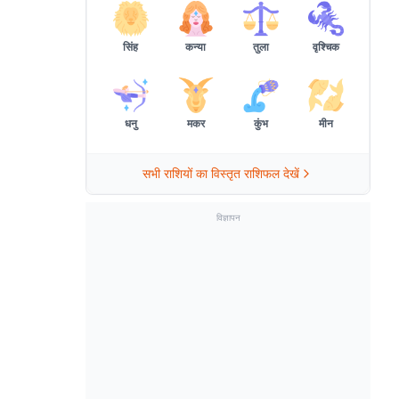
सिंह
कन्या
तुला
वृश्चिक
धनु
मकर
कुंभ
मीन
सभी राशियों का विस्तृत राशिफल देखें
विज्ञापन