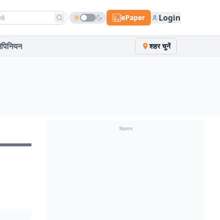
h news
Login
ePaper
पिनियन
शहर चुनें
विज्ञापन