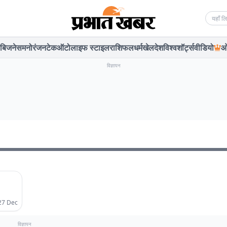
Searc
बिजनेस
मनोरंजन
टेक
ऑटो
लाइफ स्टाइल
राशिफल
धर्म
खेल
देश
विश्व
शॉर्ट्स
वीडियो
ओ
विज्ञापन
27 Dec
विज्ञापन