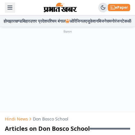
ePaper
होम
झारखण्ड
बिहार
उत्तर प्रदेश
पश्चिम बंगाल
ओरिजिनल
एजुकेशन
बिजनेस
मनोरंजन
टेक
ऑटो
विज्ञापन
Hindi News
Don Bosco School
Articles on Don Bosco School