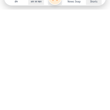
होम
आप का शहर
News Snap
Shorts
Follow us on
X
Download Mobile App
State
›
Jharkhand
›
Hindi News
Gumla News
Bihar News
Dumka News
Delhi News
Ranchi News
Odisha News
Bokaro News