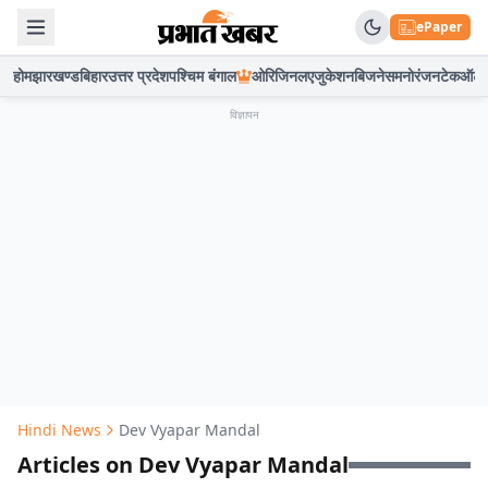
ePaper
होम
झारखण्ड
बिहार
उत्तर प्रदेश
पश्चिम बंगाल
ओरिजिनल
एजुकेशन
बिजनेस
मनोरंजन
टेक
ऑटो
विज्ञापन
Hindi News
Dev Vyapar Mandal
Articles on Dev Vyapar Mandal