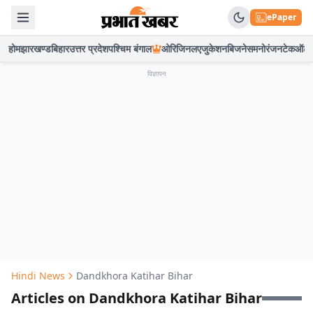
ePaper
होम
झारखण्ड
बिहार
उत्तर प्रदेश
पश्चिम बंगाल
ओरिजिनल
एजुकेशन
बिजनेस
मनोरंजन
टेक
ऑटो
विज्ञापन
Hindi News
Dandkhora Katihar Bihar
Articles on Dandkhora Katihar Bihar