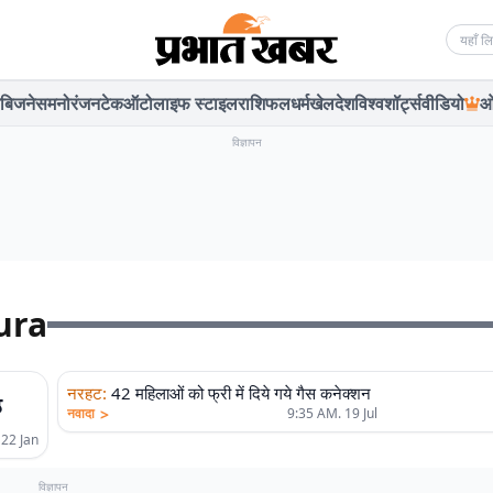
Searc
बिजनेस
मनोरंजन
टेक
ऑटो
लाइफ स्टाइल
राशिफल
धर्म
खेल
देश
विश्व
शॉर्ट्स
वीडियो
ओ
विज्ञापन
ura
नरहट
:
42 महिलाओं को फ्री में दिये गये गैस कनेक्शन
ठ
>
नवादा
9:35 AM. 19 Jul
 22 Jan
विज्ञापन