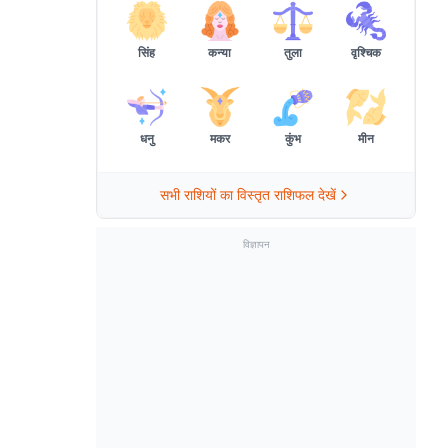
सिंह
कन्या
तुला
वृश्चिक
धनु
मकर
कुंभ
मीन
सभी राशियों का विस्तृत राशिफल देखें
विज्ञापन