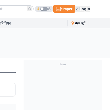
h news
Login
ePaper
पिनियन
शहर चुनें
विज्ञापन