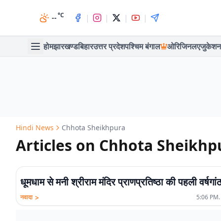
°C
|
|
|
|
--
होम
झारखण्ड
बिहार
उत्तर प्रदेश
पश्चिम बंगाल
ओरिजिनल
एजुकेशन
Hindi News
Chhota Sheikhpura
Articles on Chhota Sheikhp
धूमधाम से मनी श्रीराम मंदिर प्राणप्रतिष्ठा की पहली वर्षगां
>
नवादा
5:06 PM.