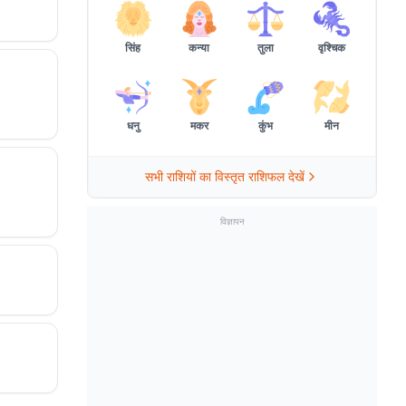
सिंह
कन्या
तुला
वृश्चिक
धनु
मकर
कुंभ
मीन
सभी राशियों का विस्तृत राशिफल देखें
विज्ञापन