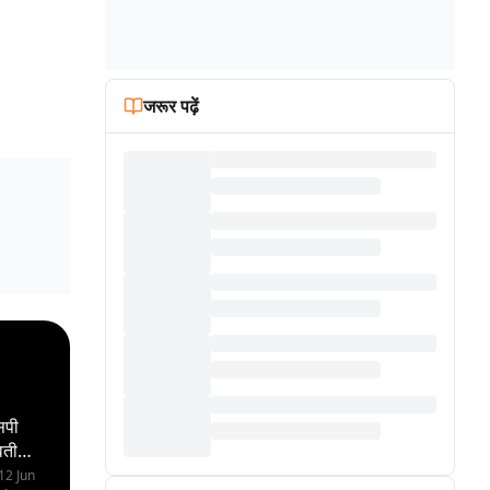
जरूर पढ़ें
सपी
वती
12 Jun