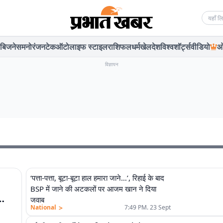
Searc
बिजनेस
मनोरंजन
टेक
ऑटो
लाइफ स्टाइल
राशिफल
धर्म
खेल
देश
विश्व
शॉर्ट्स
वीडियो
ओ
विज्ञापन
‘पत्ता-पत्ता, बूटा-बूटा हाल हमारा जाने…’, रिहाई के बाद
BSP में जाने की अटकलों पर आजम खान ने दिया
जवाब
>
National
7:49 PM. 23 Sept