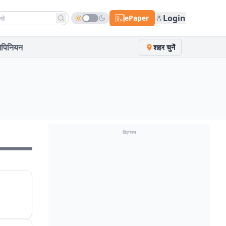
h news
Login
ePaper
पिनियन
शहर चुनें
विज्ञापन