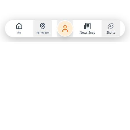
होम
आप का शहर
News Snap
Shorts
Follow us on
X
Download Mobile App
State
›
Jharkhand
›