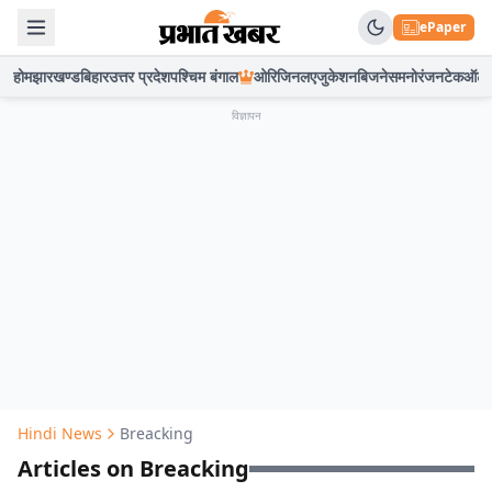
ePaper
होम
झारखण्ड
बिहार
उत्तर प्रदेश
पश्चिम बंगाल
ओरिजिनल
एजुकेशन
बिजनेस
मनोरंजन
टेक
ऑटो
विज्ञापन
Hindi News
Breacking
Articles on Breacking