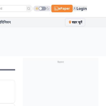
h news
Login
ePaper
पिनियन
शहर चुनें
विज्ञापन