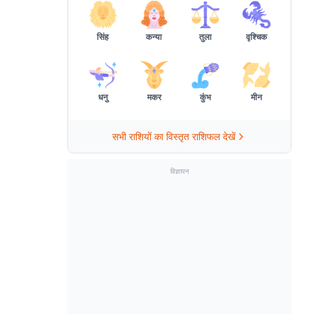
सिंह
कन्या
तुला
वृश्चिक
धनु
मकर
कुंभ
मीन
सभी राशियों का विस्तृत राशिफल देखें
विज्ञापन