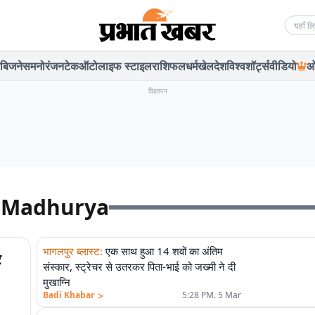
Searc
बिजनेस
मनोरंजन
टेक
ऑटो
लाइफ स्टाइल
राशिफल
धर्म
खेल
देश
विश्व
शॉर्ट्स
वीडियो
ओ
विज्ञापन
n Madhurya
भागलपुर ब्लास्ट
:
एक साथ हुआ 14 शवों का अंतिम
र
संस्कार, स्ट्रेचर से उतरकर पिता-भाई को जख्मी ने दी
मुखाग्नि
>
Badi Khabar
5:28 PM. 5 Mar