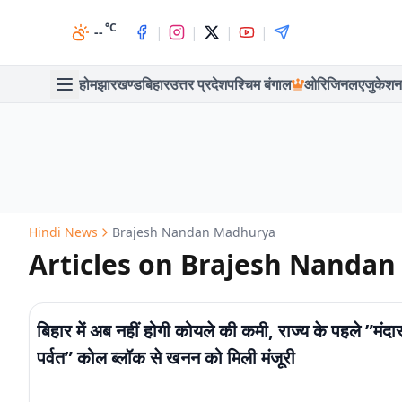
°C
|
|
|
|
--
होम
झारखण्ड
बिहार
उत्तर प्रदेश
पश्चिम बंगाल
ओरिजिनल
एजुकेशन
Hindi News
Brajesh Nandan Madhurya
Articles on Brajesh Nanda
बिहार में अब नहीं होगी कोयले की कमी, राज्य के पहले ”मंदा
पर्वत” कोल ब्लॉक से खनन को मिली मंजूरी