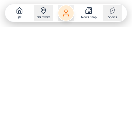
होम
आप का शहर
News Snap
Shorts
Follow us on
X
Download Mobile App
State
›
Jharkhand
›
Hindi News
Gumla News
Bihar News
Dumka News