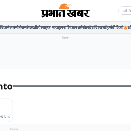
Searc
बिजनेस
मनोरंजन
टेक
ऑटो
लाइफ स्टाइल
राशिफल
धर्म
खेल
देश
विश्व
शॉर्ट्स
वीडियो
ओ
विज्ञापन
hto
26 Nov
विज्ञापन