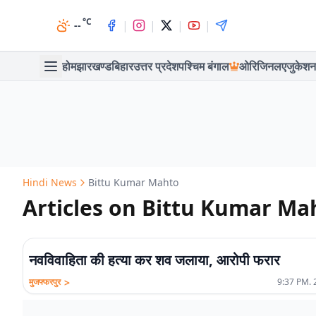
°C
|
|
|
|
--
होम
झारखण्ड
बिहार
उत्तर प्रदेश
पश्चिम बंगाल
ओरिजिनल
एजुकेशन
Hindi News
Bittu Kumar Mahto
Articles on Bittu Kumar Ma
नवविवाहिता की हत्या कर शव जलाया, आरोपी फरार
>
मुजफ्फरपुर
9:37 PM. 