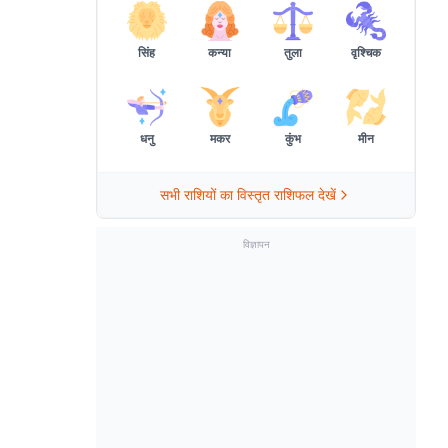
सिंह
कन्या
तुला
वृश्चिक
धनु
मकर
कुंभ
मीन
सभी राशियों का विस्तृत राशिफल देखें
विज्ञापन