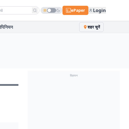
h news
Login
ePaper
पिनियन
शहर चुनें
विज्ञापन