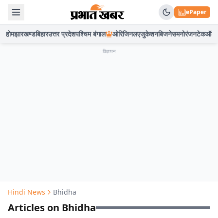
ePaper
होम
झारखण्ड
बिहार
उत्तर प्रदेश
पश्चिम बंगाल
ओरिजिनल
एजुकेशन
बिजनेस
मनोरंजन
टेक
ऑटो
विज्ञापन
Hindi News
Bhidha
Articles on Bhidha