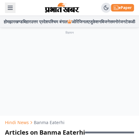
ePaper
होम
झारखण्ड
बिहार
उत्तर प्रदेश
पश्चिम बंगाल
ओरिजिनल
एजुकेशन
बिजनेस
मनोरंजन
टेक
ऑटो
विज्ञापन
Hindi News
Banma Eaterhi
Articles on Banma Eaterhi