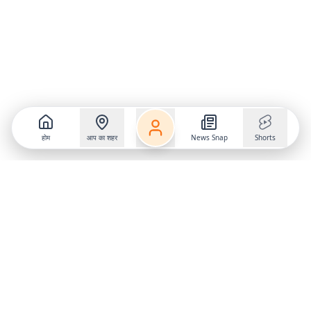
होम
आप का शहर
News Snap
Shorts
Follow us on
X
Download Mobile App