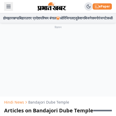
ePaper
होम
झारखण्ड
बिहार
उत्तर प्रदेश
पश्चिम बंगाल
ओरिजिनल
एजुकेशन
बिजनेस
मनोरंजन
टेक
ऑटो
विज्ञापन
Hindi News
Bandajori Dube Temple
Articles on Bandajori Dube Temple