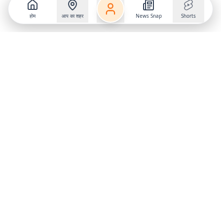
होम
आप का शहर
News Snap
Shorts
Follow us on
X
Download Mobile App
State
›
Jharkhand
›
Hindi News
Gumla News
Bihar News
Dumka News
Delhi News
Ranchi News