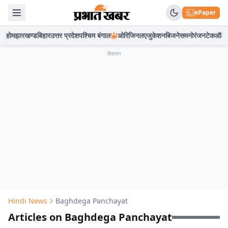
ePaper
होम
झारखण्ड
बिहार
उत्तर प्रदेश
पश्चिम बंगाल
ओरिजिनल
एजुकेशन
बिजनेस
मनोरंजन
टेक
ऑटो
विज्ञापन
Hindi News
Baghdega Panchayat
Articles on Baghdega Panchayat