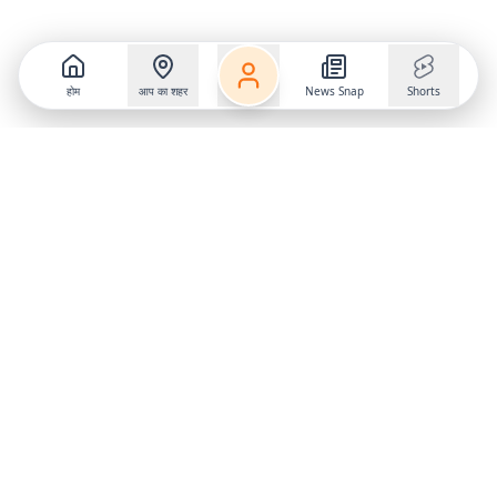
होम
आप का शहर
News Snap
Shorts
Follow us on
X
Download Mobile App
State
›
Jharkhand
›
Hindi News
Gumla News