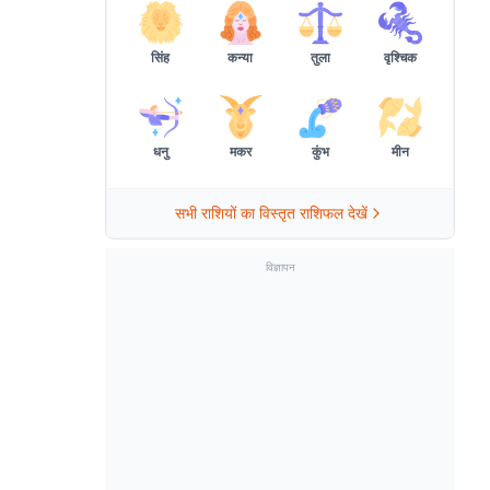
सिंह
कन्या
तुला
वृश्चिक
धनु
मकर
कुंभ
मीन
सभी राशियों का विस्तृत राशिफल देखें
विज्ञापन