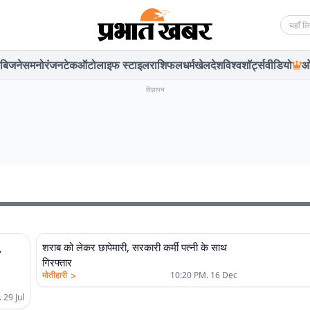
Searc
बिजनेस
मनोरंजन
टेक
ऑटो
लाइफ स्टाइल
राशिफल
धर्म
खेल
देश
विश्व
शॉर्ट्स
वीडियो
ओ
विज्ञापन
शराब को लेकर छापेमारी, सरकारी कर्मी पत्नी के साथ
गिरफ्तार
>
मोतीहारी
10:20 PM. 16 Dec
 29 Jul