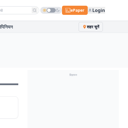
h news
Login
ePaper
पिनियन
शहर चुनें
विज्ञापन