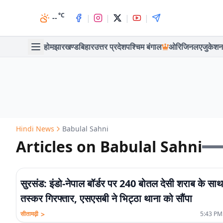
°C
|
|
|
|
--
होम
झारखण्ड
बिहार
उत्तर प्रदेश
पश्चिम बंगाल
ओरिजिनल
एजुकेशन
Hindi News
Babulal Sahni
Articles on Babulal Sahni
सुरसंड: इंडो-नेपाल बॉर्डर पर 240 बोतल देसी शराब के साथ
तस्कर गिरफ्तार, एसएसबी ने भिट्ठा थाना को सौंपा
>
सीतामढ़ी
5:43 PM.