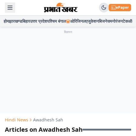
ePaper
होम
झारखण्ड
बिहार
उत्तर प्रदेश
पश्चिम बंगाल
ओरिजिनल
एजुकेशन
बिजनेस
मनोरंजन
टेक
ऑटो
विज्ञापन
Hindi News
Awadhesh Sah
Articles on Awadhesh Sah