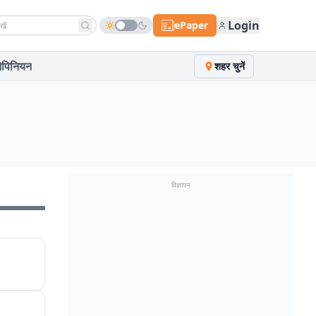
h news
Login
ePaper
पिनियन
शहर चुनें
विज्ञापन