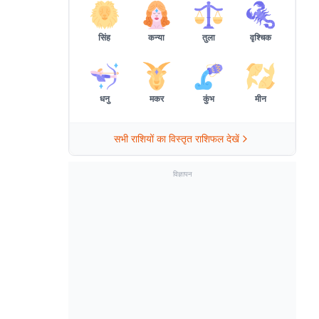
सिंह
कन्या
तुला
वृश्चिक
धनु
मकर
कुंभ
मीन
सभी राशियों का विस्तृत राशिफल देखें
विज्ञापन