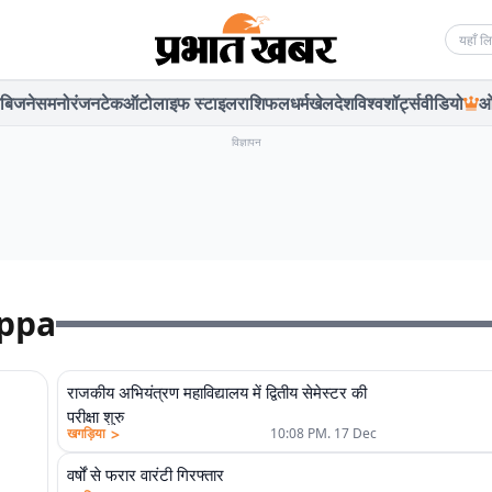
Searc
बिजनेस
मनोरंजन
टेक
ऑटो
लाइफ स्टाइल
राशिफल
धर्म
खेल
देश
विश्व
शॉर्ट्स
वीडियो
ओ
विज्ञापन
oppa
राजकीय अभियंत्रण महाविद्यालय में द्वितीय सेमेस्टर की
परीक्षा शुरु
>
खगड़िया
10:08 PM. 17 Dec
वर्षों से फरार वारंटी गिरफ्तार