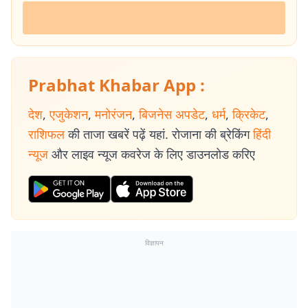
Prabhat Khabar App :
देश
,
एजुकेशन
,
मनोरंजन
,
बिजनेस अपडेट
,
धर्म
,
क्रिकेट
,
राशिफल
की ताजा खबरें पढ़ें यहां. रोजाना की ब्रेकिंग
हिंदी
न्यूज
और लाइव न्यूज कवरेज के लिए डाउनलोड करिए
विज्ञापन