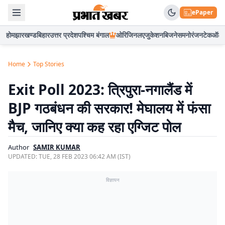
ePaper
होम
झारखण्ड
बिहार
उत्तर प्रदेश
पश्चिम बंगाल
ओरिजिनल
एजुकेशन
बिजनेस
मनोरंजन
टेक
ऑटो
Home
Top Stories
Exit Poll 2023: त्रिपुरा-नगालैंड में
BJP गठबंधन की सरकार! मेघालय में फंसा
मैच, जानिए क्या कह रहा एग्जिट पोल
Author
SAMIR KUMAR
UPDATED:
TUE, 28 FEB 2023 06:42 AM (IST)
विज्ञापन