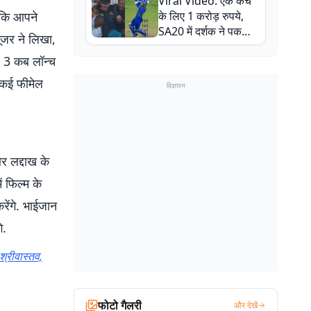
Viral Video: एक कैच
बाल-बाल बचे
 कि आपने
के लिए 1 करोड़ रुपये,
SA20 में दर्शक ने पकड़ा
ूजर ने लिखा,
एक हाथ से गजब का कैच
र 3 कब लॉन्च
ी कई फीमेल
विज्ञापन
र लद्दाख के
ं फिल्म के
रेंगे. भाईजान
े.
श्रीवास्तव,
फोटो गैलरी
और देखें