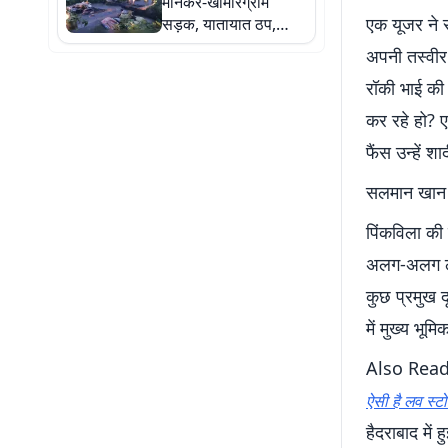
मानकर-खामारग्राम
एक यूजर ने 
सड़क, यातायात ठप,
मुश्किल में ग्रामीण
अपनी तस्वीर
रॉकी भाई की
कर रहे हो? 
फैंस उन्हें शा
सलमान खान और
पिंकविला की 
अलग-अलग लोके
कुछ प्रमुख द
में मुख्य भूम
Also Rea
ऐसी है लव स्टो
हैदराबाद में ह