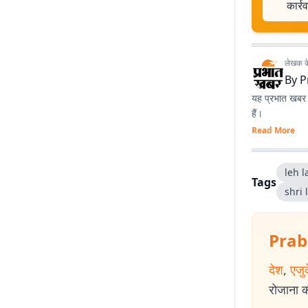
कार्र
लेखक के 
By
P
यह प्रभात खबर क
हैं।
Read More
leh 
Tags
shri
Prab
देश
,
एजु
रोजाना की