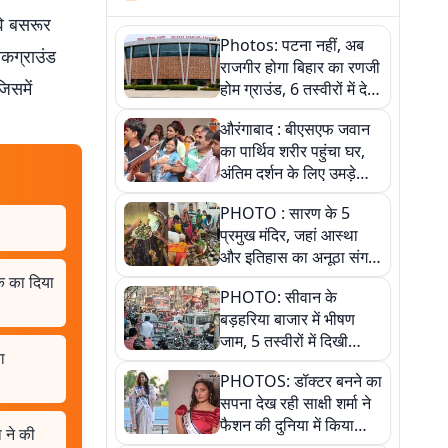
वि बसरूर
Photos: पटना नहीं, अब
ैकग्राउंड
राजगीर होगा बिहार का रणजी
जिसमें
होम ग्राउंड, 6 तस्वीरों में देखें
नए स्टेडियम की पूरी कहानी
औरंगाबाद : बीएसएफ जवान
का पार्थिव शरीर पहुंचा घर,
अंतिम दर्शन के लिए उमड़े
लोग
PHOTO : सारण के 5
प्रमुख मंदिर, जहां आस्था
और इतिहास का अनूठा संगम,
तस्वीरों में जानिए
क का दिया
PHOTO: सीवान के
बड़हरिया बाजार में भीषण
जाम, 5 तस्वीरों में दिखी
ा
अव्यवस्था
PHOTOS: डॉक्टर बनने का
सपना देख रही साक्षी शर्मा ने
फैशन की दुनिया में किया
 ने की
कमाल,जानिए बेगूसराय की