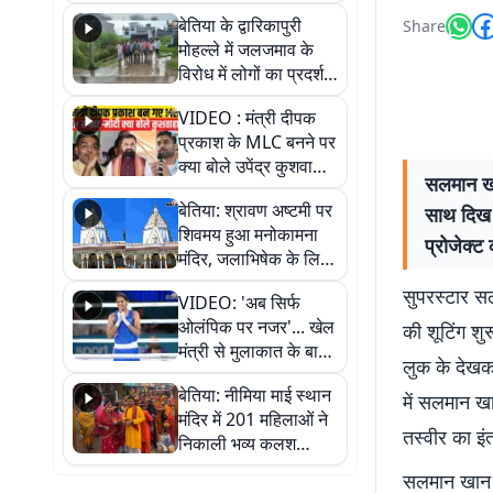
पुल
बेतिया के द्वारिकापुरी
Share
मोहल्ले में जलजमाव के
विरोध में लोगों का प्रदर्शन,
स्थायी समाधान की मांग
VIDEO : मंत्री दीपक
प्रकाश के MLC बनने पर
क्या बोले उपेंद्र कुशवाहा,
सलमान खान
सुनिए
बेतिया: श्रावण अष्टमी पर
साथ दिख र
शिवमय हुआ मनोकामना
प्रोजेक्ट 
मंदिर, जलाभिषेक के लिए
लगी लंबी कतारें
सुपरस्टार सल
VIDEO: 'अब सिर्फ
ओलंपिक पर नजर'... खेल
की शूटिंग शु
मंत्री से मुलाकात के बाद
लुक के देखकर
जैसमीन लंबोरिया का बड़ा
बेतिया: नीमिया माई स्थान
बयान
में सलमान खा
मंदिर में 201 महिलाओं ने
तस्वीर का इं
निकाली भव्य कलश
शोभायात्रा, शिवलिंग
सलमान खान न
प्राण-प्रतिष्ठा महोत्सव