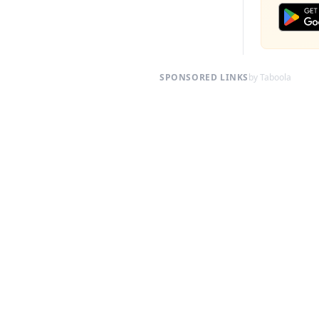
SPONSORED LINKS
by Taboola