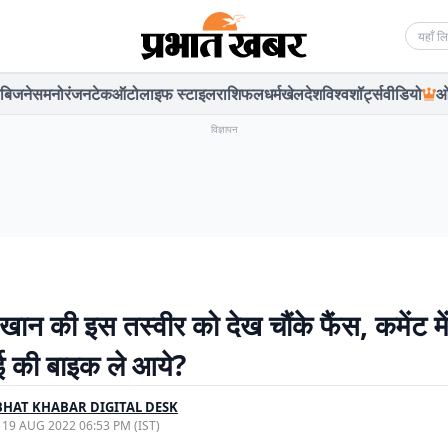
Searc
बिजनेस
मनोरंजन
टेक
ऑटो
लाइफ स्टाइल
राशिफल
धर्म
खेल
देश
विश्व
शॉर्ट्स
वीडियो
ओ
विज्ञापन
ान की इस तस्वीर को देख चौंके फैंस, कमेंट मे
ई की बाइक ले आये?
HAT KHABAR DIGITAL DESK
, 19 AUG 2022 06:53 PM (IST)