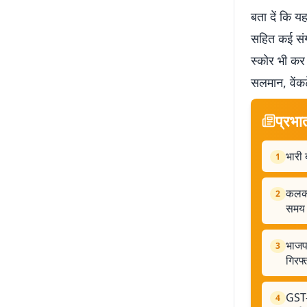
बता दें कि य
सहित कई संगी
स्कोर भी कर र
सलमान, वेंकट
प्रभा
भारी 
1
कलकत्
2
समय
भाजप
3
गिरफ
GST-
4