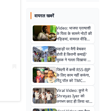
वायरल खबरें
Video: भाजपा प्रत्याशी
के पिता के सामने नोटों की
गड्डियां, वायरल वीडियो
से राजनीति में उबाल,
पहाड़ों पर मैगी बेचकर
अजित महतो बोले- TMC
होती है कितनी कमाई?
की गंदी चाल
युवक ने गल्ला दिखाया तो
नौकरी वालों के खड़े हो गए
जिंदगी में कभी RSS-BJP
कान
के लिए काम नहीं करूंगा,
रिंटू पॉल को TMC
ऑफिस में ले जाकर पीटा,
Viral Video: कुत्ते ने
Video वायरल
Shreyas Iyer को
लगभग काट ही लिया था,
न्यूजीलैंड सीरीज से पहले