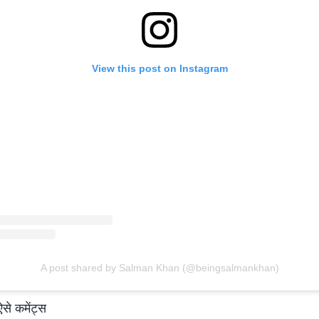
View this post on Instagram
A post shared by Salman Khan (@beingsalmankhan)
ऐसे कमेंट्स