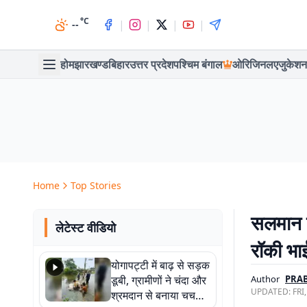
°C
|
|
|
|
--
होम
झारखण्ड
बिहार
उत्तर प्रदेश
पश्चिम बंगाल
ओरिजिनल
एजुकेशन
Home
Top Stories
सलमान ख
लेटेस्ट वीडियो
रॉकी भा
योगापट्टी में बाढ़ से सड़क
डूबी, ग्रामीणों ने चंदा और
Author
PRAB
UPDATED:
FRI
श्रमदान से बनाया चचरी