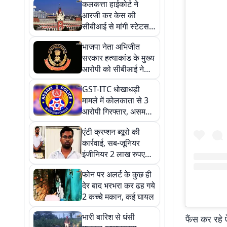
कलकत्ता हाईकोर्ट ने
आरजी कर केस की
सीबीआई से मांगी स्टेटस
रिपोर्ट, 28 अगस्त तक का
भाजपा नेता अभिजीत
दिया समय
सरकार हत्याकांड के मुख्य
आरोपी को सीबीआई ने
गुवाहाटी से किया
GST-ITC धोखाधड़ी
गिरफ्तार, 50 हजार का था
मामले में कोलकाता से 3
इनाम
आरोपी गिरफ्तार, असम
STF ने कोलकाता ने की
एंटी क्रप्शन ब्यूरो की
कार्रवाई
कार्रवाई, सब-जूनियर
इंजीनियर 2 लाख रुपए
रिश्वत लेते अरेस्ट
फोन पर अलर्ट के कुछ ही
देर बाद भरभरा कर ढह गये
2 कच्चे मकान, कई घायल
भारी बारिश से धंसी
फैंस कर रहे 