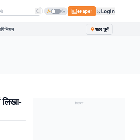
h news
Login
ePaper
पिनियन
शहर चुनें
ं लिखा-
विज्ञापन